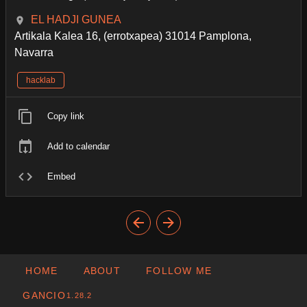
EL HADJI GUNEA
Artikala Kalea 16, (errotxapea) 31014 Pamplona,
Navarra
hacklab
Copy link
Add to calendar
Embed
HOME
ABOUT
FOLLOW ME
GANCIO
1.28.2