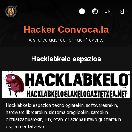
EN
Hacker Convoca.la
A shared agenda for hack* events
Hacklabkelo espazioa
Hacklabkelo espazioa teknologiarekin, softwarearekin,
hardware librearekin, sistema eragileekin, sareekin,
birtualizazioarekin, DIY, etab. erlazionatutako guztiarekin
esperimentatzeko