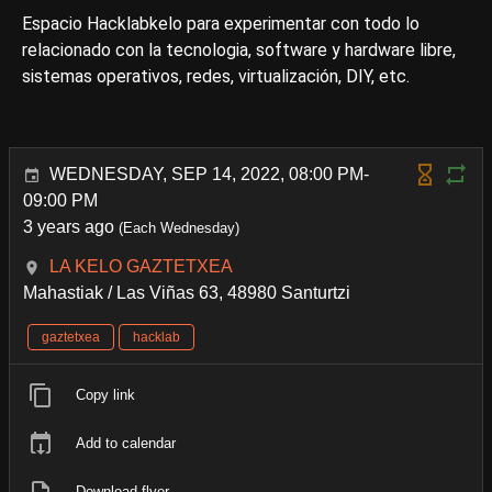
Espacio Hacklabkelo para experimentar con todo lo
relacionado con la tecnologia, software y hardware libre,
sistemas operativos, redes, virtualización, DIY, etc.
WEDNESDAY, SEP 14, 2022, 08:00 PM-
09:00 PM
3 years ago
(Each Wednesday)
LA KELO GAZTETXEA
Mahastiak / Las Viñas 63, 48980 Santurtzi
gaztetxea
hacklab
Copy link
Add to calendar
Download flyer