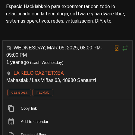
Espacio Hacklabkelo para experimentar con todo lo
relacionado con la tecnologia, software y hardware libre,
sistemas operativos, redes, virtualización, DIY, etc.
WEDNESDAY, MAR 05, 2025, 08:00 PM-
09:00 PM
1 year ago
(Each Wednesday)
LA KELO GAZTETXEA
Mahastiak / Las Viñas 63, 48980 Santurtzi
gaztetxea
hacklab
Copy link
Add to calendar
Download flyer