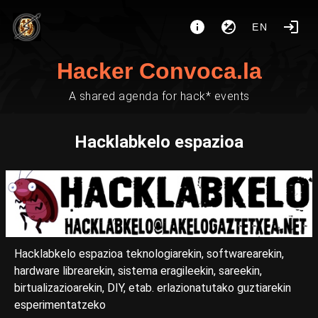
EN
Hacker Convoca.la
A shared agenda for hack* events
Hacklabkelo espazioa
Hacklabkelo espazioa teknologiarekin, softwarearekin,
hardware librearekin, sistema eragileekin, sareekin,
birtualizazioarekin, DIY, etab. erlazionatutako guztiarekin
esperimentatzeko