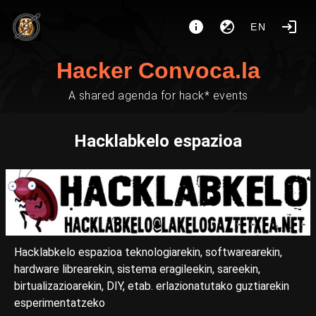
EN
Hacker Convoca.la
A shared agenda for hack* events
Hacklabkelo espazioa
Hacklabkelo espazioa teknologiarekin, softwarearekin,
hardware librearekin, sistema eragileekin, sareekin,
birtualizazioarekin, DIY, etab. erlazionatutako guztiarekin
esperimentatzeko