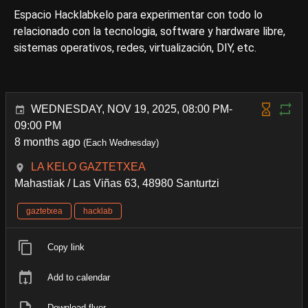
Espacio Hacklabkelo para experimentar con todo lo
relacionado con la tecnologia, software y hardware libre,
sistemas operativos, redes, virtualización, DIY, etc.
WEDNESDAY, NOV 19, 2025, 08:00 PM-
09:00 PM
8 months ago
(Each Wednesday)
LA KELO GAZTETXEA
Mahastiak / Las Viñas 63, 48980 Santurtzi
gaztetxea
hacklab
Copy link
Add to calendar
Download flyer