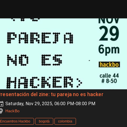
resentación del zine: tu pareja no es hacker
Saturday, Nov 29, 2025, 06:00 PM-08:00 PM
HackBo
Encuentros Hackbo
bogotà
colombia