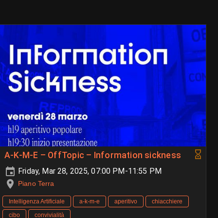
A-K-M-E – OffTopic – Information sickness
Friday, Mar 28, 2025, 07:00 PM-11:55 PM
Piano Terra
Intelligenza Artificiale
a-k-m-e
aperitivo
chiacchiere
cibo
convivialità